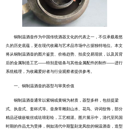
铜制温酒壶作为中国传统酒器文化的代表之一，不仅承载着悠
久的历史底蕴，更在现代收藏与艺术品市场中占据独特地位。本文
将从铜制温酒壶的图片鉴赏、价格趋势、拍卖交易现状，以及其背
后的金属制造工艺——特别是链条与其他金属配件的制作——进行
系统梳理，为收藏爱好者与行业观察者提供参考。
一、铜制温酒壶的器型与审美价值
铜制温酒壶通常以紫铜或黄铜为材质，器型多样，包括提梁
式、执壶式、套杯式等。壶身常雕刻山水、花鸟、诗词纹饰，部分
精品还镶嵌银丝或珐琅彩绘，工艺精湛。图片展示中，清代至民国
时期的作品尤为受捧，例如清代中期錾刻龙凤纹的铜温酒壶，造型