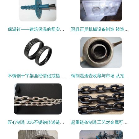
保温钉——建筑保温的坚实后盾 从安平县胜航金属丝网制品厂看产业发展
冠县正昊机械设备制造 铸造与热处理设备的创新力量
不锈钢十字架圣经情侣戒指 信仰与爱情的永恒印记
铜制温酒壶收藏与市场 从拍卖交流到金属制造工艺探析
匠心制造 316不锈钢传送链条与装饰链的魅力与应用
起重链条制造工艺对金属可塑性的核心要求及其在金属制品制造中的普遍意义